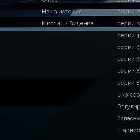
Наша история
серии 2
Миссия и Видение
серии 2
серии 
серии 
серии 8
серии 8
серии 8
Эко сер
Регули
Запасн
Шарнир