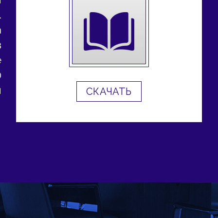
.
а
в
е
0
и
СКАЧАТЬ