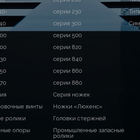
10-
серии 230
Тип
40
серия 300
Сим
400
серии 500
800
серии 820
30
серии 840
50
серии 860
70
серии 880
ия
Серия ножек
ровочные винты
Ножки «Люкенс»
ые ролики
Головки стержней
ные опоры
Промышленные запасные
ролики