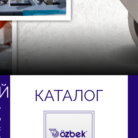
Й
КАТАЛОГ
7
о
с
м