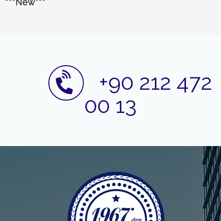
***New***
+90 212 472
00 13