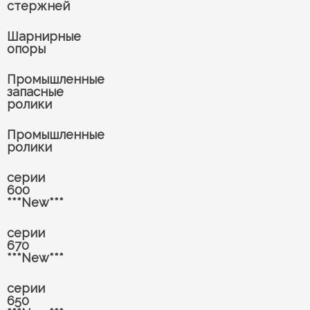
стержней
Шарнирные
опоры
Промышленные
запасные
ролики
Промышленные
ролики
серии
600
***New***
серии
670
***New***
серии
650