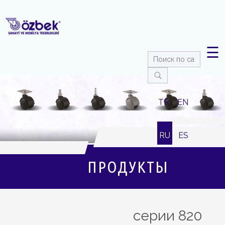
☰
TR
EN
RU
ES
ПРОДУКТЫ
серии 820