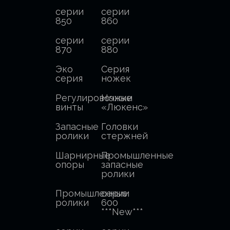
серии
серии
850
860
серии
серии
870
880
Эко
Серия
серия
ножек
Регулировочные
Ножки
винты
«Люкенс»
Запасные
Головки
ролики
стержней
Шарнирные
Промышленные
опоры
запасные
ролики
Промышленные
серии
ролики
600
***New***