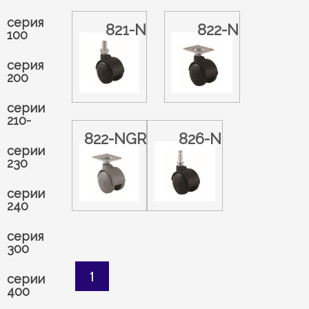
серия
821-N
822-N
100
серия
200
серии
210-
822-NGR
826-N
серии
230
серии
240
серия
300
1
серии
400