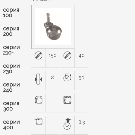
серия
100
серия
200
серии
210-
150
40
серии
230
Ø
50
серии
240
серия
300
серии
8.3
400