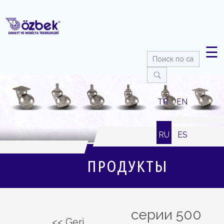
☰
TR
EN
RU
ES
ПРОДУКТЫ
серии 500
<< Geri