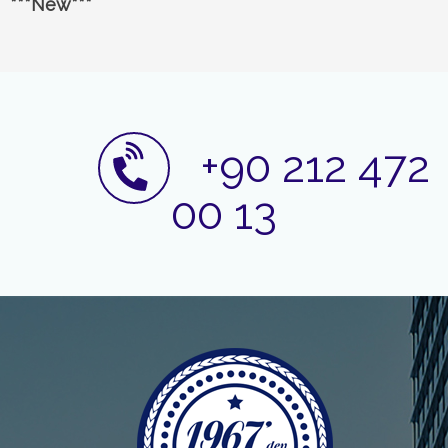
***New***
+90 212 472
00 13