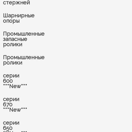
стержней
Шарнирные
опоры
Промышленные
запасные
ролики
Промышленные
ролики
серии
600
***New***
серии
670
***New***
серии
650