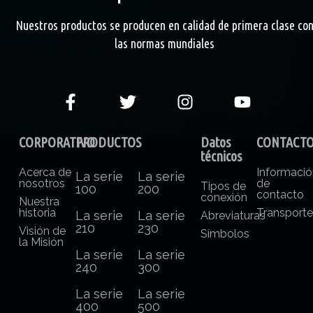
Nuestros productos se producen en calidad de primera clase co
las normas mundiales
CORPORATIVO
PRODUCTOS
Datos
CONTACT
técnicos
Acerca de
Informaci
La serie
La serie
nosotros
de
Tipos de
100
200
contacto
conexión
Nuestra
historia
Transport
La serie
La serie
Abreviaturas
210
230
Visión de
Símbolos
la Misión
La serie
La serie
240
300
La serie
La serie
400
500