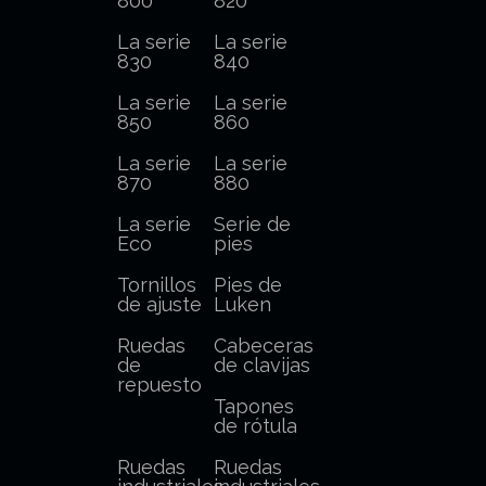
800
820
La serie
La serie
830
840
La serie
La serie
850
860
La serie
La serie
870
880
La serie
Serie de
Eco
pies
Tornillos
Pies de
de ajuste
Luken
Ruedas
Cabeceras
de
de clavijas
repuesto
Tapones
de rótula
Ruedas
Ruedas