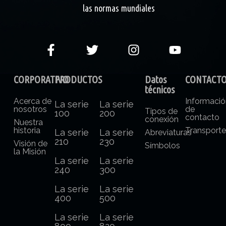
las normas mundiales
CORPORATIVO
PRODUCTOS
Datos
CONTACT
técnicos
Acerca de
Informaci
La serie
La serie
nosotros
de
Tipos de
100
200
contacto
conexión
Nuestra
historia
Transport
La serie
La serie
Abreviaturas
210
230
Visión de
Símbolos
la Misión
La serie
La serie
240
300
La serie
La serie
400
500
La serie
La serie