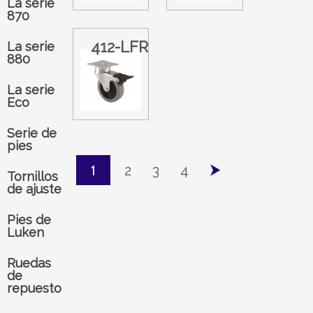
La serie
870
412-LFR
La serie
880
La serie
Eco
Serie de
pies
⮞
1
2
3
4
Tornillos
de ajuste
Pies de
Luken
Ruedas
de
repuesto