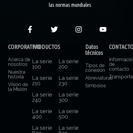
las normas mundiales
CORPORATIVO
PRODUCTOS
Datos
CONTACT
técnicos
Acerca de
Informaci
La serie
La serie
nosotros
de
Tipos de
100
200
contacto
conexión
Nuestra
historia
Transport
La serie
La serie
Abreviaturas
210
230
Visión de
Símbolos
la Misión
La serie
La serie
240
300
La serie
La serie
400
500
La serie
La serie