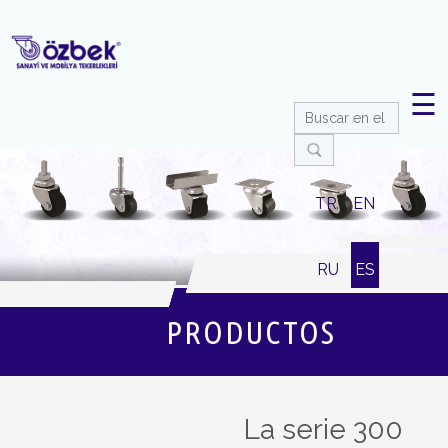
☰
TR
EN
RU
ES
PRODUCTOS
La serie 300