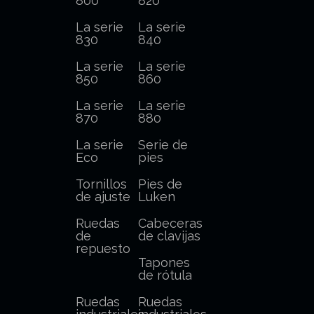
800
820
La serie
La serie
830
840
La serie
La serie
850
860
La serie
La serie
870
880
La serie
Serie de
Eco
pies
Tornillos
Pies de
de ajuste
Luken
Ruedas
Cabeceras
de
de clavijas
repuesto
Tapones
de rótula
Ruedas
Ruedas