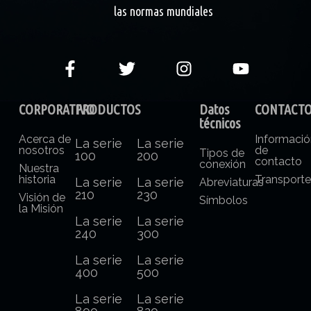
las normas mundiales
CORPORATIVO
PRODUCTOS
Datos
CONTACT
técnicos
Acerca de
Informaci
La serie
La serie
nosotros
de
Tipos de
100
200
contacto
conexión
Nuestra
historia
Transport
La serie
La serie
Abreviaturas
210
230
Visión de
Símbolos
la Misión
La serie
La serie
240
300
La serie
La serie
400
500
La serie
La serie