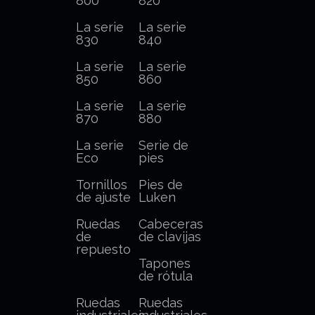
800
820
La serie
La serie
830
840
La serie
La serie
850
860
La serie
La serie
870
880
La serie
Serie de
Eco
pies
Tornillos
Pies de
de ajuste
Luken
Ruedas
Cabeceras
de
de clavijas
repuesto
Tapones
de rótula
Ruedas
Ruedas