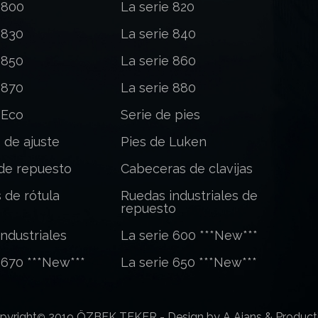
 800
La serie 820
 830
La serie 840
 850
La serie 860
 870
La serie 880
 Eco
Serie de pies
s de ajuste
Pies de Luken
de repuesto
Cabeceras de clavijas
 de rótula
Ruedas industriales de
repuesto
ndustriales
La serie 600 ***New***
 670 ***New***
La serie 650 ***New***
pyright
2019 ÖZBEK TEKER -
Design by A Ajans & Product
©