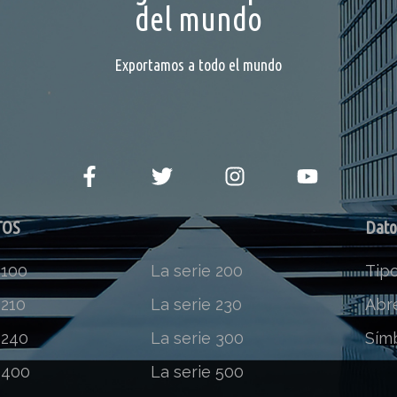
del mundo
Exportamos a todo el mundo
TOS
Dato
 100
La serie 200
Tip
 210
La serie 230
Abr
 240
La serie 300
Sím
 400
La serie 500