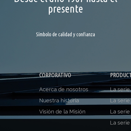
presente
Símbolo de calidad y confianza
CORPORATIVO
PRODUC
Acerca de nosotros
La serie
Nuestra historia
La serie
Visión de la Misión
La serie
La serie