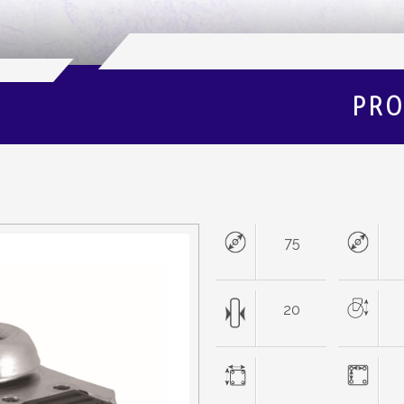
PRO
75
20