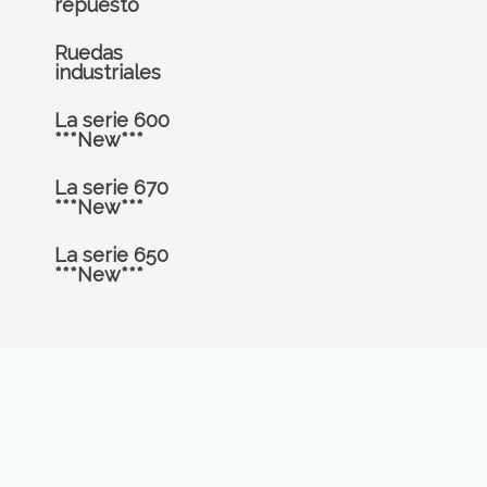
repuesto
Ruedas
industriales
La serie 600
***New***
La serie 670
***New***
La serie 650
***New***